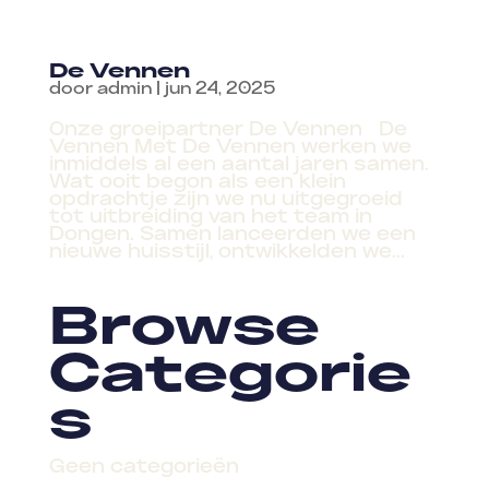
De Vennen
door
admin
|
jun 24, 2025
Onze groeipartner De Vennen De
Vennen Met De Vennen werken we
inmiddels al een aantal jaren samen.
Wat ooit begon als een klein
opdrachtje zijn we nu uitgegroeid
tot uitbreiding van het team in
Dongen. Samen lanceerden we een
nieuwe huisstijl, ontwikkelden we...
Browse
Categorie
s
Geen categorieën