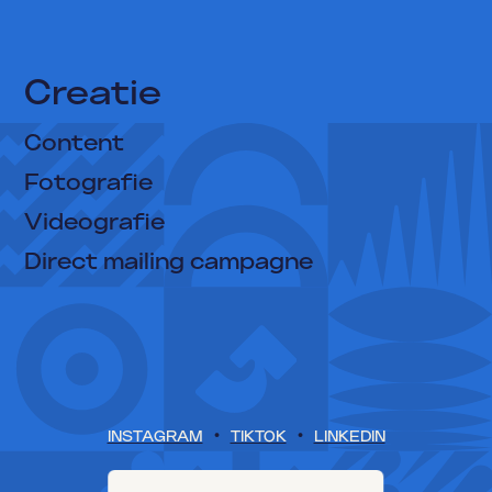
Groeicases
Over ons
Creatie
Kennismaken
Content

Fotografie
0416 23 44 50
Videografie
Direct mailing campagne
•
•
INSTAGRAM
TIKTOK
LINKEDIN