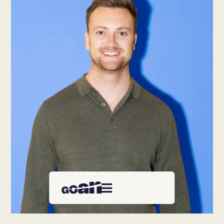
Groeicases
Over ons
Kennismaken

0416 23 44 50
