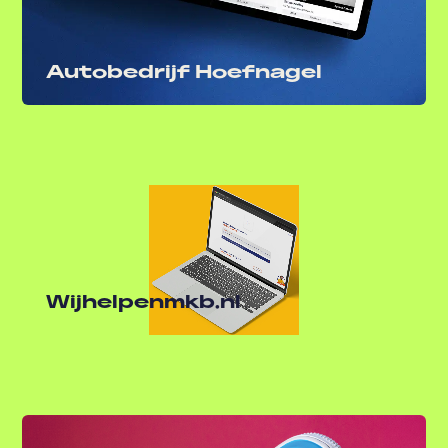
Autobedrijf Hoefnagel
Wijhelpenmkb.nl