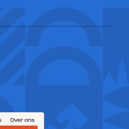
s
Over ons