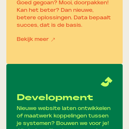
Goed gegoan? Mooi, doorpakken!
Kan het beter? Dan nieuwe,
betere oplossingen. Data bepaalt
succes, dat is de basis.
Bekijk meer
&
Development
Nieuwe website laten ontwikkelen
of maatwerk koppelingen tussen
je systemen? Bouwen we voor je!