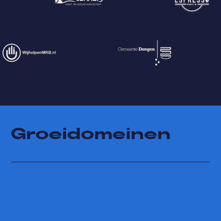

0416 23 44 50
Groeidomeinen