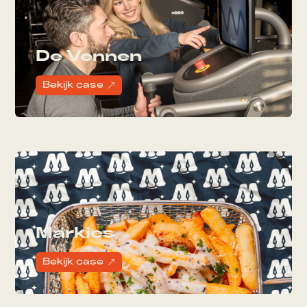
De Vennen
Bekijk case
&
Markies
Bekijk case
&