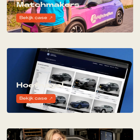
Matchmakers
Bekijk case
&
Hoefnagel
Bekijk case
&