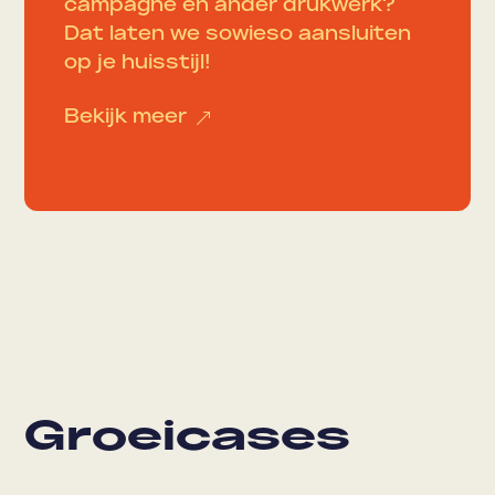
campagne en ander drukwerk?
Dat laten we sowieso aansluiten
op je huisstijl!
Bekijk meer
&
Groeicases