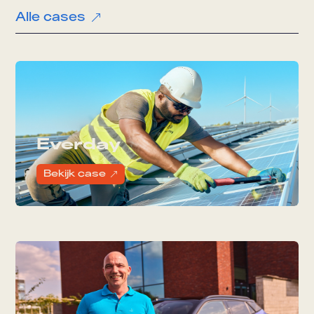
Alle cases
&
Everday
Bekijk case
&